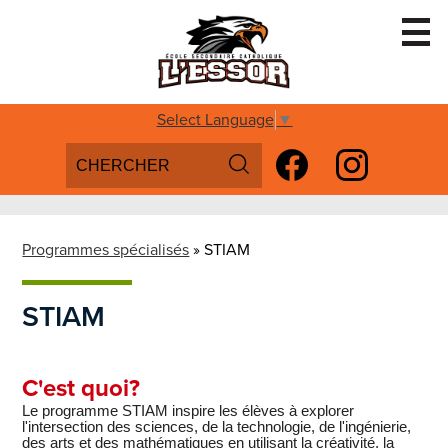
Skip
to
main
content
Accueil
Select Language
▼
Search
Social
Conseil d'école
Media
Search
Facebook
Instagram
Services aux élèves
-
Programmes spécialisés
Header
Programmes spécialisés
»
STIAM
Futurs Aigles
STIAM
Parascolaire
Inscription
C'est quoi?
Nous Joindre
Le programme STIAM inspire les élèves à explorer
l'intersection des sciences, de la technologie, de l'ingénierie,
des arts et des mathématiques en utilisant la créativité, la