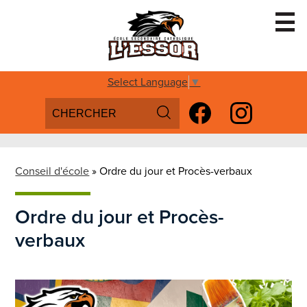
Skip
to
main
content
Accueil
Select Language
▼
Search
Social
Conseil d'école
Media
Search
Facebook
Instagram
Services aux élèves
-
Programmes spécialisés
Header
Conseil d'école
»
Ordre du jour et Procès-verbaux
Futurs Aigles
Ordre du jour et Procès-
Parascolaire
verbaux
Inscription
Nous Joindre