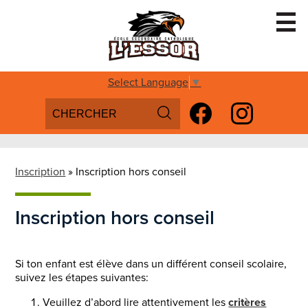
Skip
to
main
content
Accueil
Select Language
▼
Search
Social
Conseil d'école
Media
Search
Facebook
Instagram
Services aux élèves
-
Programmes spécialisés
Header
Inscription
»
Inscription hors conseil
Futurs Aigles
Inscription hors conseil
Parascolaire
Inscription
Si ton enfant est élève dans un différent conseil scolaire,
suivez les étapes suivantes:
Nous Joindre
Veuillez d’abord lire attentivement les
critères